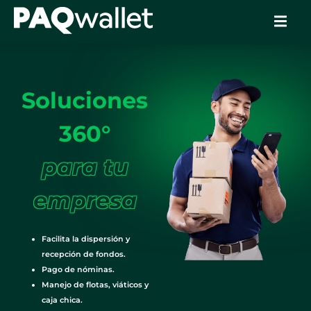
Soluciones
360°
para tu
empresa
Facilita la dispersión y
recepción de fondos.
Pago de nóminas.
Manejo de flotas, viáticos y
caja chica.